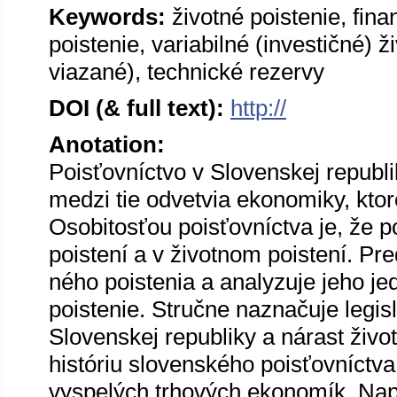
Keywords:
životné poistenie, fina
poistenie, variabilné (investičné) ž
viazané), technické rezervy
DOI (& full text):
http://
Anotation:
Poisťovníctvo v Slovenskej republik
medzi tie odvetvia ekonomiky, ktor
Osobitosťou poisťovníctva je, že p
poistení a v životnom poistení. Pr
ného poistenia a analyzuje jeho jed
poistenie. Stručne naznačuje legis
Slovenskej republiky a nárast živo
históriu slovenského poisťovníctv
vyspelých trhových ekonomík. Nap