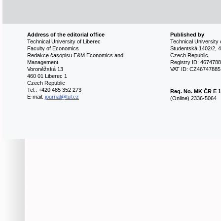
Address of the editorial office
Published by
:
Technical University of Liberec
Technical University 
Faculty of Economics
Studentská 1402/2, 4
Redakce časopisu E&M Economics and
Czech Republic
Management
Registry ID: 467478
Voroněžská 13
VAT ID: CZ46747885
460 01 Liberec 1
Czech Republic
Tel.: +420 485 352 273
Reg. No.
MK ČR E 1
E-mail:
journal@tul.cz
(Online) 2336-5064