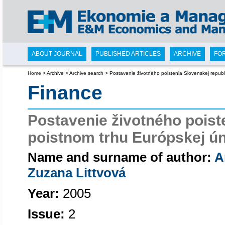
ABOUT JOURNAL
PUBLISHED ARTICLES
ARCHIVE
FO
Home
>
Archive
>
Archive search
>
Postavenie životného poistenia Slovenskej republ
Finance
Postavenie životného poist
poistnom trhu Európskej ún
Name and surname of author:
A
Zuzana Littvová
Year:
2005
Issue:
2