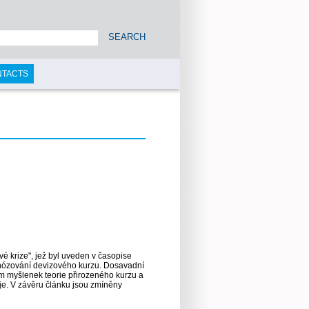
SEARCH
NTACTS
é krize", jež byl uveden v časopise
gnózování devizového kurzu. Dosavadní
ím myšlenek teorie přirozeného kurzu a
oje. V závěru článku jsou zmíněny