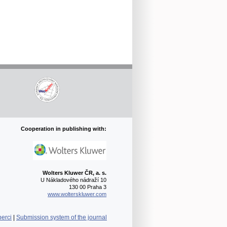
Cooperation in publishing with:
Wolters Kluwer ČR, a. s.
U Nákladového nádraží 10
130 00 Praha 3
www.wolterskluwer.com
berci
|
Submission system of the journal