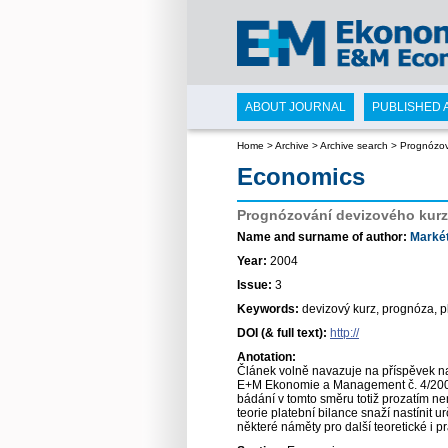
ABOUT JOURNAL
PUBLISHED 
Home
>
Archive
>
Archive search
>
Prognózov
Economics
Prognózování devizového kurzu
Name and surname of author:
Marké
Year:
2004
Issue:
3
Keywords:
devizový kurz, prognóza, p
DOI (& full text):
http://
Anotation:
Článek volně navazuje na příspěvek na
E+M Ekonomie a Management č. 4/2003.
bádání v tomto směru totiž prozatím ne
teorie platební bilance snaží nastínit
některé náměty pro další teoretické i p