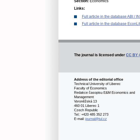
Section:
Economics
Links:
Full article in the database ABI /
Full article in the database EconLi
The journal is licensed under
CC BY 
Address of the editorial office
Technical University of Liberec
Faculty of Economics
Redakce časopisu E&M Economics and
Management
Voroněžská 13
460 01 Liberec 1
Czech Republic
Tel.: +420 485 352 273
E-mail:
journal@tul.cz