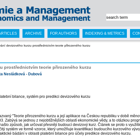
ARTICLES
ARCHIVE
FOR AUTHORS
INDEXING & METRICS
CO
ání devizového kurzu prostřednictvím teorie přirozeného kurzu
 prostřednictvím teorie přirozeného kurzu
ta Nesládková - Dubová
latební bilance, systém pro predikci devizového kurzu
zvaný "Teorie přirozeného kurzu a její aplikace na Českou republiku v době měnov
 Zabývá se jednou z nejobtížnějších oblastí ekonomické vědy, a to otázkou pro
našlo způsob, jak určovat přesněji budoucí devizový kurz. Článek se proto s využit
 určitý systém ve formě vzorce, který umožňuje kvantifikaci budoucího kurzového výv
raktické bádání v oblasti platební bilance pro účely predikce devizového kurzu.