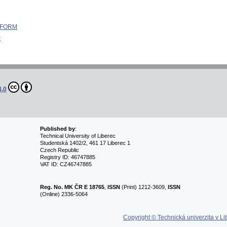
 INFORM
t
4.0
Published by
:
Technical University of Liberec
Studentská 1402/2, 461 17 Liberec 1
Czech Republic
Registry ID: 46747885
VAT ID: CZ46747885
Reg. No.
MK ČR E 18765
,
ISSN
(Print) 1212-3609,
ISSN
(Online) 2336-5064
Copyright © Technická univerzita v Li