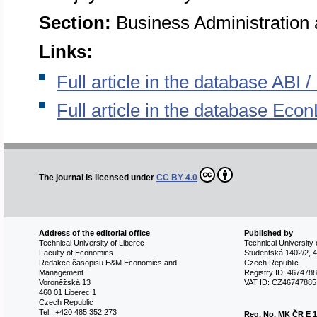
Section:
Business Administratio
Links:
Full article in the database ABI
Full article in the database Econ
The journal is licensed under
CC BY 4.0
Address of the editorial office
Published by
:
Technical University of Liberec
Technical University 
Faculty of Economics
Studentská 1402/2, 4
Redakce časopisu E&M Economics and
Czech Republic
Management
Registry ID: 467478
Voroněžská 13
VAT ID: CZ46747885
460 01 Liberec 1
Czech Republic
Tel.: +420 485 352 273
Reg. No.
MK ČR E 1