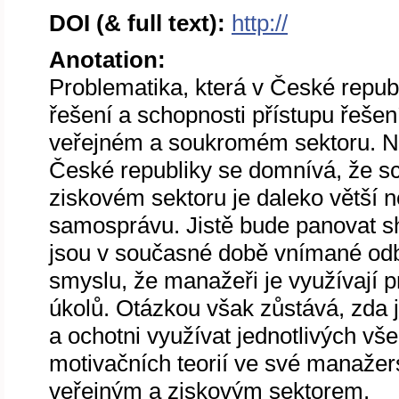
DOI (& full text):
http://
Anotation:
Problematika, která v České republ
řešení a schopnosti přístupu řeš
veřejném a soukromém sektoru. N
České republiky se domnívá, že sc
ziskovém sektoru je daleko větší než
samosprávu. Jistě bude panovat s
jsou v současné době vnímané odb
smyslu, že manažeři je využívají 
úkolů. Otázkou však zůstává, zda 
a ochotni využívat jednotlivých v
motivačních teorií ve své manažers
veřejným a ziskovým sektorem.