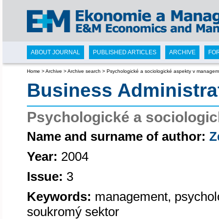
ABOUT JOURNAL
PUBLISHED ARTICLES
ARCHIVE
FO
Home
>
Archive
>
Archive search
>
Psychologické a sociologické aspekty v manage
Business Administr
Psychologické a sociologi
Name and surname of author:
Z
Year:
2004
Issue:
3
Keywords:
management, psycholog
soukromý sektor